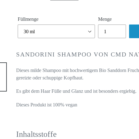
Füllmenge
Menge
Produkt
wird
SANDORINI SHAMPOO VON CMD N
zum
Warenkorb
Dieses milde Shampoo mit hochwertigem Bio Sanddorn Fruchtfl
hinzugefügt
gereizte oder schuppige Kopfhaut.
Es gibt dem Haar Fülle und Glanz und ist besonders ergiebig.
Dieses Produkt ist 100% vegan
Inhaltsstoffe