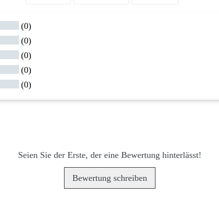
FACEBOOK
TWITTER
PINTEREST
TEILEN
TWITTERN
PINNEN
(0)
(0)
(0)
(0)
(0)
en
Seien Sie der Erste, der eine Bewertung hinterlässt!
Bewertung schreiben