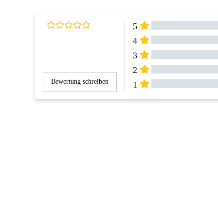
5
4
3
2
Bewertung schreiben
1
Alle Bewertung
Rezensionen 
(0)