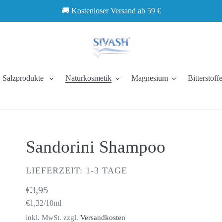
🚚 Kostenloser Versand ab 59 €
Salzprodukte
Naturkosmetik
Magnesium
Bitterstoff
Sandorini Shampoo
VERKÄUFER
LIEFERZEIT: 1-3 TAGE
Normaler
€3,95
pro
€1,32
/
10ml
Preis
Einzelpreis
inkl. MwSt. zzgl.
Versandkosten