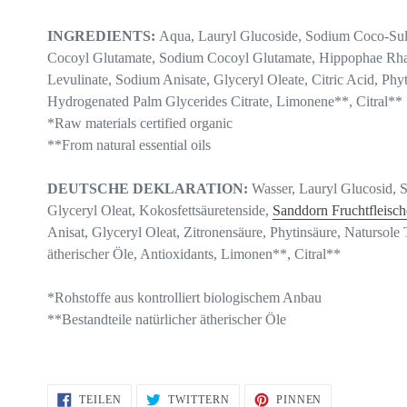
INGREDIENTS:
Aqua, Lauryl Glucoside, Sodium Coco-Sul
Cocoyl Glutamate, Sodium Cocoyl Glutamate, Hippophae Rha
Levulinate, Sodium Anisate, Glyceryl Oleate, Citric Acid, Ph
Hydrogenated Palm Glycerides Citrate, Limonene**, Citral**
*Raw materials certified organic
**From natural essential oils
DEUTSCHE DEKLARATION:
Wasser, Lauryl Glucosid, 
Glyceryl Oleat, Kokosfettsäuretenside,
Sanddorn Fruchtfleisch
Anisat, Glyceryl Oleat, Zitronensäure, Phytinsäure, Natursole 
ätherischer Öle, Antioxidants, Limonen**, Citral**
*Rohstoffe aus kontrolliert biologischem Anbau
**Bestandteile natürlicher ätherischer Öle
AUF
AUF
AUF
TEILEN
TWITTERN
PINNEN