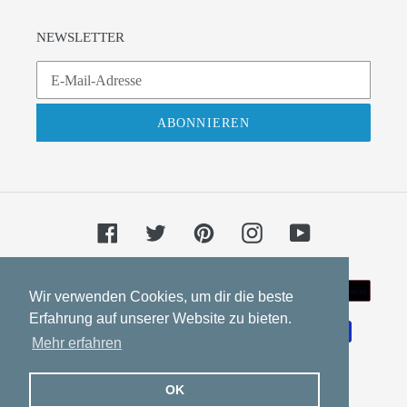
NEWSLETTER
ABONNIEREN
Facebook
Twitter
Pinterest
Instagram
YouTube
Zahlungsarten
Wir verwenden Cookies, um dir die beste
Erfahrung auf unserer Website zu bieten.
Mehr erfahren
OK
© 2026,
SIVASH