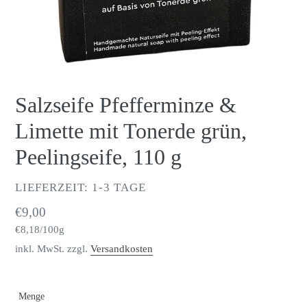
Salzseife Pfefferminze &
Limette mit Tonerde grün,
Peelingseife, 110 g
VERKÄUFER
LIEFERZEIT: 1-3 TAGE
Normaler
€9,00
pro
Preis
Einzelpreis
€8,18
/
100g
inkl. MwSt. zzgl.
Versandkosten
Menge