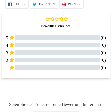
AUF
AUF
AUF
TEILEN
TWITTERN
PINNEN
FACEBOOK
TWITTER
PINTEREST
TEILEN
TWITTERN
PINNEN
Bewertung schreiben
(0)
5
(0)
4
(0)
3
(0)
2
(0)
1
Alle Bewertungen
Rezensionen 
(0)
Seien Sie der Erste, der eine Bewertung hinterlässt!