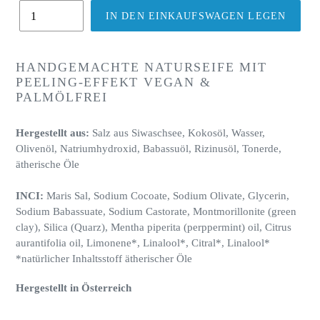
IN DEN EINKAUFSWAGEN LEGEN
Produkt
wird
HANDGEMACHTE NATURSEIFE MIT
zum
PEELING-EFFEKT VEGAN &
Warenkorb
PALMÖLFREI
hinzugefügt
Hergestellt aus:
Salz aus Siwaschsee, Kokosöl, Wasser,
Olivenöl, Natriumhydroxid, Babassuöl, Rizinusöl, Tonerde,
ätherische Öle
INCI:
Maris Sal, Sodium Cocoate, Sodium Olivate, Glycerin,
Sodium Babassuate, Sodium Castorate, Montmorillonite (green
clay), Silica (Quarz), Mentha piperita (perppermint) oil, Citrus
aurantifolia oil, Limonene*, Linalool*, Citral*, Linalool*
*natürlicher Inhaltsstoff ätherischer Öle
Hergestellt in Österreich