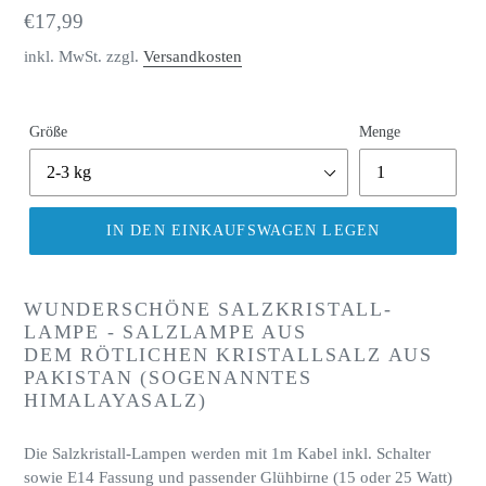
Normaler
€17,99
Preis
inkl. MwSt. zzgl.
Versandkosten
Größe
Menge
IN DEN EINKAUFSWAGEN LEGEN
Produkt
wird
WUNDERSCHÖNE SALZKRISTALL-
zum
LAMPE - SALZLAMPE AUS
Warenkorb
DEM RÖTLICHEN KRISTALLSALZ AUS
hinzugefügt
PAKISTAN (SOGENANNTES
HIMALAYASALZ)
Die Salzkristall-Lampen werden mit 1m Kabel inkl. Schalter
sowie E14 Fassung und passender Glühbirne (15 oder 25 Watt)