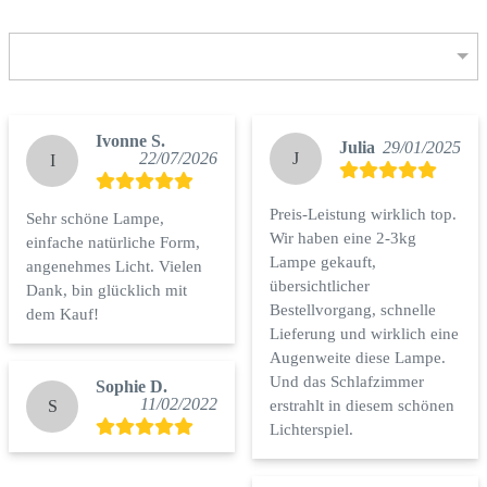
Rezensionen 
(4)
Filtern / Sortieren nach
Ivonne S.
Julia
29/01/2025
22/07/2026
J
I
Preis-Leistung wirklich top. 
Sehr schöne Lampe, 
Wir haben eine 2-3kg 
einfache natürliche Form, 
Lampe gekauft, 
angenehmes Licht. Vielen 
übersichtlicher 
Dank, bin glücklich mit 
Bestellvorgang, schnelle 
dem Kauf!
Lieferung und wirklich eine 
Augenweite diese Lampe. 
Und das Schlafzimmer 
Sophie D.
11/02/2022
S
erstrahlt in diesem schönen 
Lichterspiel.