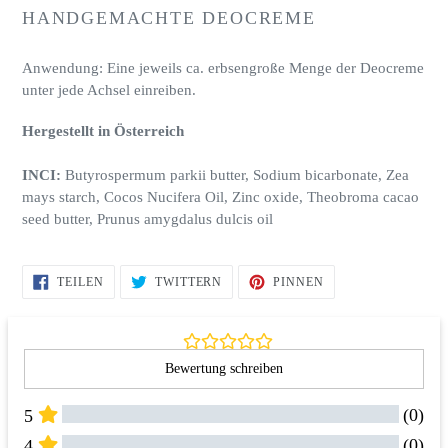
wird
HANDGEMACHTE DEOCREME
zum
Warenkorb
Anwendung: Eine jeweils ca. erbsengroße Menge der Deocreme
hinzugefügt
unter jede Achsel einreiben.
Hergestellt in Österreich
INCI:
Butyrospermum parkii butter, Sodium bicarbonate, Zea
mays starch, Cocos Nucifera Oil, Zinc oxide, Theobroma cacao
seed butter, Prunus amygdalus dulcis oil
AUF
AUF
AUF
TEILEN
TWITTERN
PINNEN
FACEBOOK
TWITTER
PINTEREST
TEILEN
TWITTERN
PINNEN
Bewertung schreiben
(0)
5
(0)
4