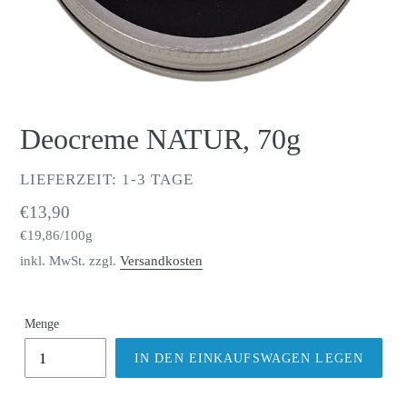
Deocreme NATUR, 70g
VERKÄUFER
LIEFERZEIT: 1-3 TAGE
Normaler
€13,90
pro
Preis
Einzelpreis
€19,86
/
100g
inkl. MwSt. zzgl.
Versandkosten
Menge
IN DEN EINKAUFSWAGEN LEGEN
Produkt